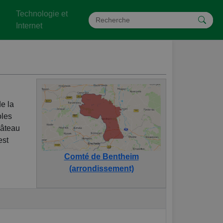
Technologie et
Internet
e la
oles
hâteau
est
Comté de Bentheim
(arrondissement)