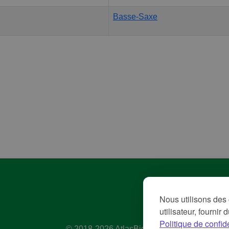
Basse-Saxe
Pol
Nous utilisons des 
Con
utilisateur, fournir
Me
Politique de confide
© 2018-2026 AtlasBig.com