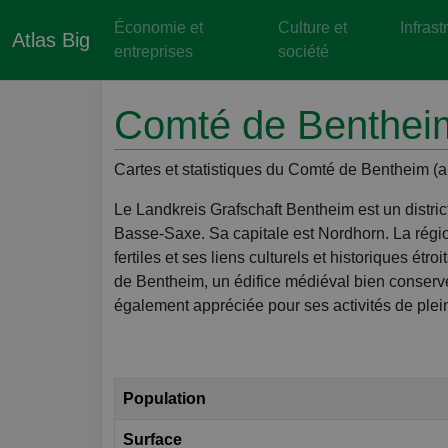
Économie et
Culture et
Infrast
Atlas Big
entreprises
société
Comté de Bentheim
Cartes et statistiques du Comté de Bentheim (
Le Landkreis Grafschaft Bentheim est un distric
Basse-Saxe. Sa capitale est Nordhorn. La régi
fertiles et ses liens culturels et historiques ét
de Bentheim, un édifice médiéval bien conservé
également appréciée pour ses activités de plein 
Population
Surface