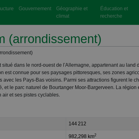
ructure
Gouvernement
Géographie et
Éducation et
climat
recherche
 (arrondissement)
arrondissement)
t situé dans le nord-ouest de l'Allemagne, appartenant au land d
on est connue pour ses paysages pittoresques, ses zones agric
roits avec les Pays-Bas voisins. Parmi ses attractions figurent le c
, et le parc naturel de Bourtanger Moor-Bargerveen. La région 
air et ses pistes cyclables.
144 212
2
982,298 km