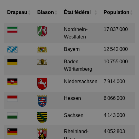
Drapeau
Blason
État fédéral
Population
Nordrhein-
17 837 000
Westfalen
Bayern
12 542 000
Baden-
10 755 000
Württemberg
Niedersachsen
7 914 000
Hessen
6 066 000
Sachsen
4 143 000
Rheinland-
4 052 803
Pfalz