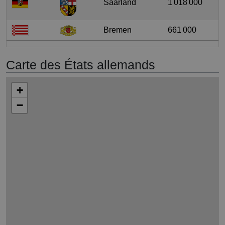
Saarland
1 018 000
Bremen
661 000
Carte des États allemands
+
−