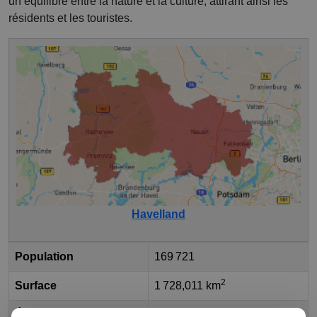
un équilibre entre la nature et la culture, attirant ainsi les
résidents et les touristes.
Havelland
Population
169 721
2
Surface
1 728,011 km
État fédéral
Brandebourg