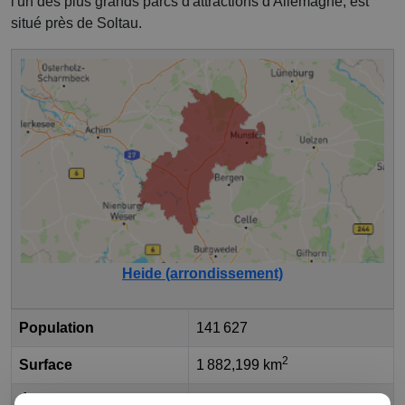
l'un des plus grands parcs d'attractions d'Allemagne, est
situé près de Soltau.
Heide (arrondissement)
Population
141 627
2
Surface
1 882,199 km
État fédéral
Basse-Saxe