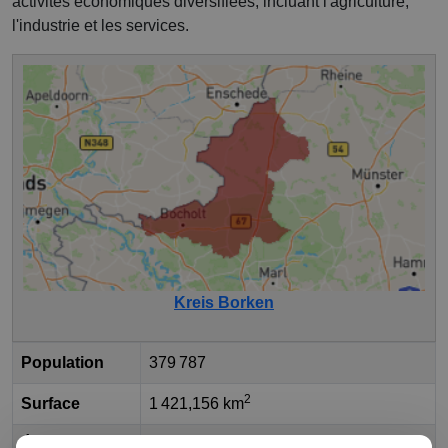
activités économiques diversifiées, incluant l'agriculture,
l'industrie et les services.
Kreis Borken
Population
379 787
2
Surface
1 421,156 km
État fédéral
Rhénanie-du-Nord-Westphalie