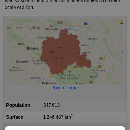
avec sa scène théâtrale et ses musées dédiés à l'histoire
locale et à l'art.
Kreis Lippe
Population
347 613
2
Surface
1 246,487 km
État fédéral
Rhénanie-du-Nord-Westphalie