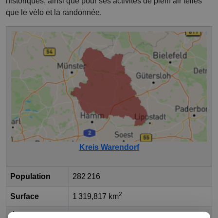
historiques, ainsi que pour ses activités de plein air telles
que le vélo et la randonnée.
Kreis Warendorf
Population
282 216
2
Surface
1 319,817 km
État fédéral
Rhénanie-du-Nord-Westphalie