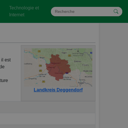
Technologie et
Internet
il est
 de
ature
Landkreis Deggendorf