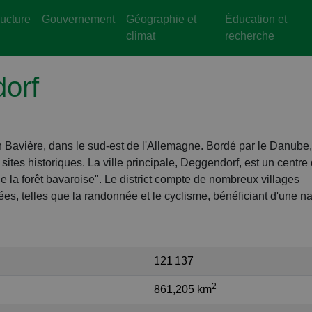
ructure
Gouvernement
Géographie et
Éducation et
climat
recherche
orf
n Bavière, dans le sud-est de l'Allemagne. Bordé par le Danube, 
ites historiques. La ville principale, Deggendorf, est un centre
 de la forêt bavaroise". Le district compte de nombreux villages
iées, telles que la randonnée et le cyclisme, bénéficiant d'une n
121 137
2
861,205 km