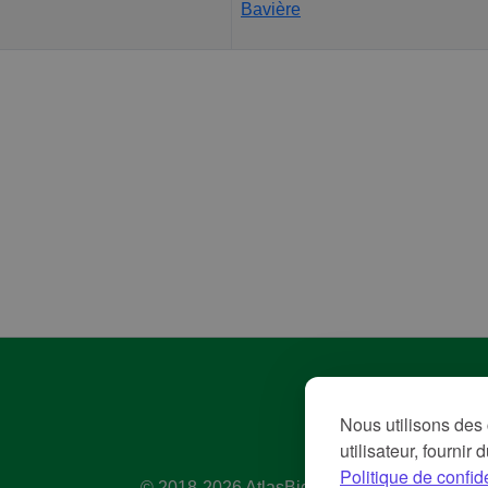
Bavière
Pol
Nous utilisons des 
Con
utilisateur, fournir
Me
Politique de confide
© 2018-2026 AtlasBig.com