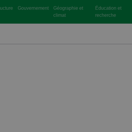
ructure
Gouvernement
Géographie et
Éducation et
climat
recherche