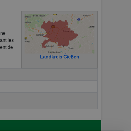
une
sant les
nent de
Landkreis Gießen