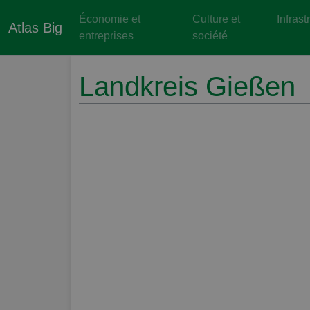
Économie et
Culture et
Infrast
Atlas Big
entreprises
société
Landkreis Gießen