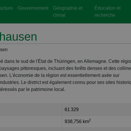
ructure
Gouvernement
Géographie et
Éducation et
climat
recherche
ghausen
usen
ué dans le sud de l'État de Thüringen, en Allemagne. Cette régio
 paysages pittoresques, incluant des forêts denses et des collin
usen. L'économie de la région est essentiellement axée sur
 industries. Le district est également connu pour ses sites histori
intéressés par le patrimoine local.
61 329
2
938,756 km