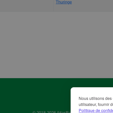
Thuringe
Pol
Nous utilisons des 
Con
utilisateur, fournir
Me
Politique de confide
© 2018-2026 AtlasBig.com