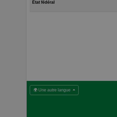
État fédéral
🌍 Une autre langue