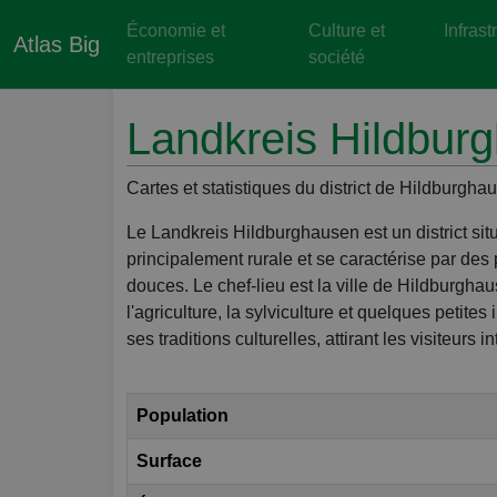
Économie et
Culture et
Infrast
Atlas Big
entreprises
société
Landkreis Hildbur
Cartes et statistiques du district de Hildburgha
Le Landkreis Hildburghausen est un district sit
principalement rurale et se caractérise par des
douces. Le chef-lieu est la ville de Hildburgha
l'agriculture, la sylviculture et quelques petites
ses traditions culturelles, attirant les visiteurs 
Population
Surface