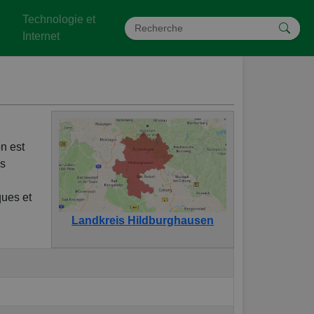
Technologie et
Internet
n est
es
ques et
Landkreis Hildburghausen