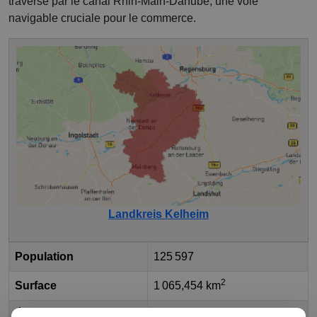
traversé par le canal Rhin-Main-Danube, une voie
navigable cruciale pour le commerce.
Landkreis Kelheim
Population
125 597
2
Surface
1 065,454 km
État fédéral
Bavière