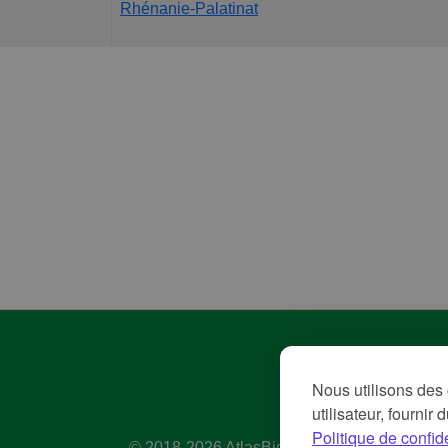
Rhénanie-Palatinat
Pol
Nous utilisons des 
Con
utilisateur, fournir
Me
Politique de confide
© 2018-2026 AtlasBig.com