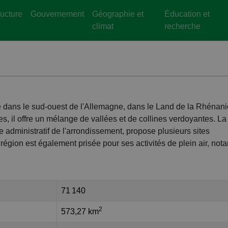
ructure
Gouvernement
Géographie et
Éducation et
climat
recherche
é dans le sud-ouest de l'Allemagne, dans le Land de la Rhénani
, il offre un mélange de vallées et de collines verdoyantes. La 
tre administratif de l'arrondissement, propose plusieurs sites
 région est également prisée pour ses activités de plein air, no
71 140
2
573,27 km