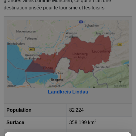
grandes villes comme München, ce qui en fait une
destination prisée pour le tourisme et les loisirs.
Landkreis Lindau
Population
82 224
2
Surface
358,199 km
État fédéral
Bavière