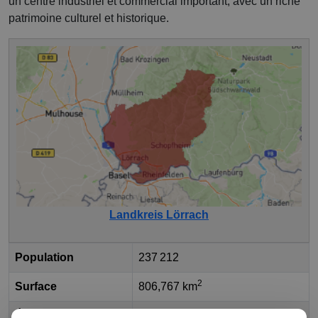
un centre industriel et commercial important, avec un riche
patrimoine culturel et historique.
Landkreis Lörrach
Population
237 212
2
Surface
806,767 km
État fédéral
Bade-Wurtemberg