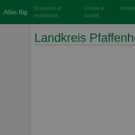
Économie et
Culture et
Infrast
Atlas Big
entreprises
société
Landkreis Pfaffenh