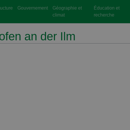
ructure
Gouvernement
Géographie et
Éducation et
climat
recherche
ofen an der Ilm