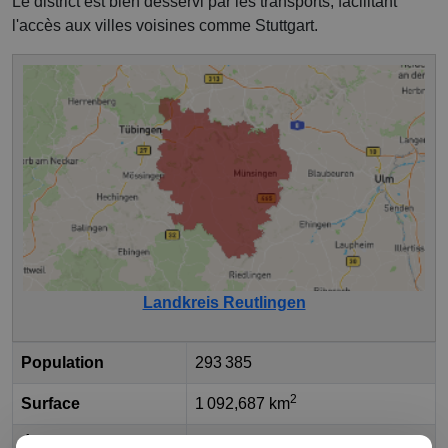
Le district est bien desservi par les transports, facilitant
l'accès aux villes voisines comme Stuttgart.
Landkreis Reutlingen
Population
293 385
2
Surface
1 092,687 km
État fédéral
Bade-Wurtemberg