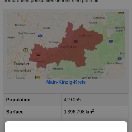
nombreuses possibilités de loisirs en plein air.
Main-Kinzig-Kreis
Population
419 055
2
Surface
1 396,798 km
État fédéral
Hesse