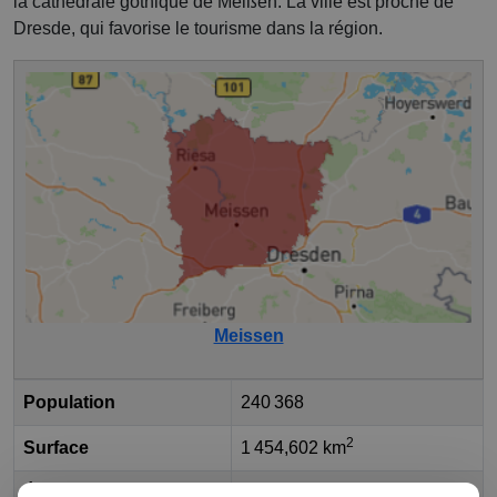
la cathédrale gothique de Meißen. La ville est proche de
Dresde, qui favorise le tourisme dans la région.
Meissen
Population
240 368
2
Surface
1 454,602 km
État fédéral
Saxe