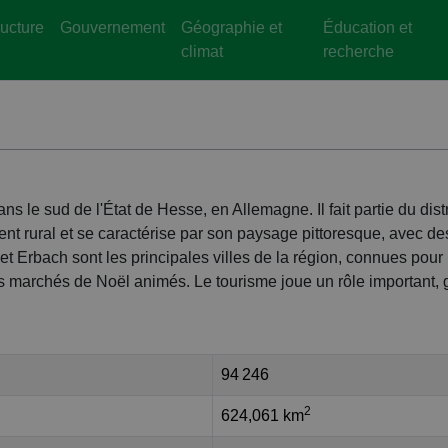
ructure
Gouvernement
Géographie et
Éducation et
climat
recherche
 le sud de l'État de Hesse, en Allemagne. Il fait partie du distr
t rural et se caractérise par son paysage pittoresque, avec des
et Erbach sont les principales villes de la région, connues pour 
rs marchés de Noël animés. Le tourisme joue un rôle important, 
94 246
2
624,061 km