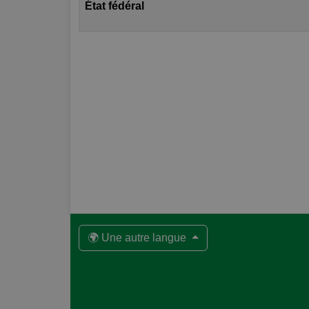
État fédéral
🌍 Une autre langue