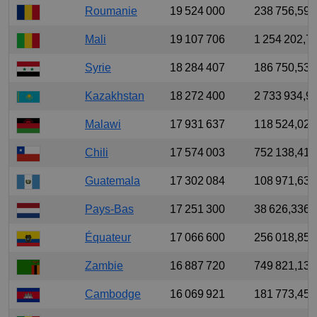
Roumanie
19 524 000
238 756,594
Mali
19 107 706
1 254 202,7
Syrie
18 284 407
186 750,536
Kazakhstan
18 272 400
2 733 934,9
Malawi
17 931 637
118 524,023
Chili
17 574 003
752 138,417
Guatemala
17 302 084
108 971,63
Pays-Bas
17 251 300
38 626,336
Équateur
17 066 600
256 018,854
Zambie
16 887 720
749 821,13
Cambodge
16 069 921
181 773,458