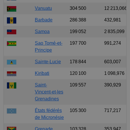
Vanuatu
304 500
12 213,066
Barbade
286 388
432,981
Samoa
199 052
2 835,099
Sao Tomé-et-
197 700
991,274
Principe
Sainte-Lucie
178 844
603,007
Kiribati
120 100
1 098,976
Saint-
109 557
390,929
Vincent-et-les
Grenadines
États fédérés
105 300
717,217
de Micronésie
Grenade
103 328
353,947