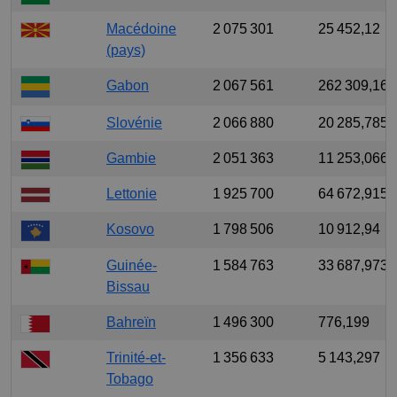
Macédoine
2 075 301
25 452,12
(pays)
Gabon
2 067 561
262 309,164
Slovénie
2 066 880
20 285,785
Gambie
2 051 363
11 253,066
Lettonie
1 925 700
64 672,915
Kosovo
1 798 506
10 912,94
Guinée-
1 584 763
33 687,973
Bissau
Bahreïn
1 496 300
776,199
Trinité-et-
1 356 633
5 143,297
Tobago