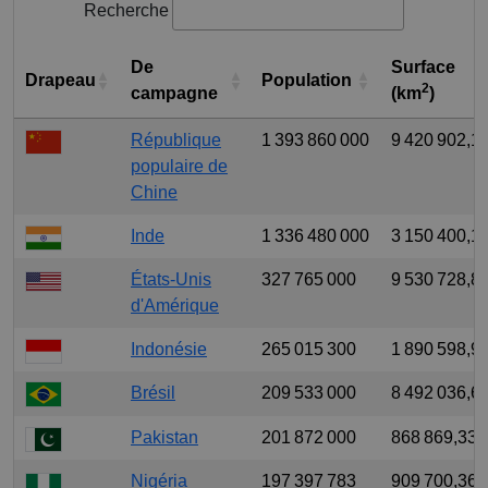
Recherche
De
Surface
Drapeau
Population
2
campagne
(km
)
République
1 393 860 000
9 420 902,1
populaire de
Chine
Inde
1 336 480 000
3 150 400,1
États-Unis
327 765 000
9 530 728,8
d'Amérique
Indonésie
265 015 300
1 890 598,9
Brésil
209 533 000
8 492 036,6
Pakistan
201 872 000
868 869,331
Nigéria
197 397 783
909 700,361