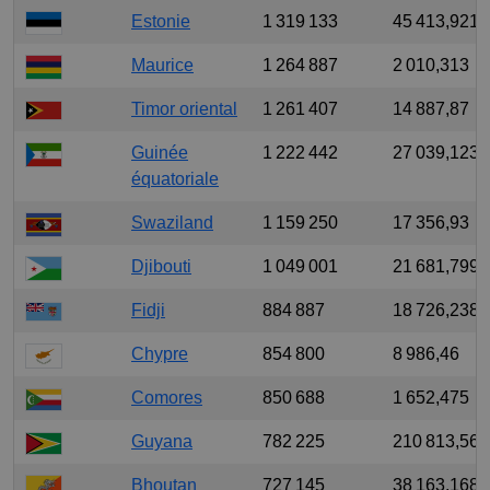
Estonie
1 319 133
45 413,921
Maurice
1 264 887
2 010,313
Timor oriental
1 261 407
14 887,87
Guinée
1 222 442
27 039,123
équatoriale
Swaziland
1 159 250
17 356,93
Djibouti
1 049 001
21 681,799
Fidji
884 887
18 726,238
Chypre
854 800
8 986,46
Comores
850 688
1 652,475
Guyana
782 225
210 813,562
Bhoutan
727 145
38 163,168