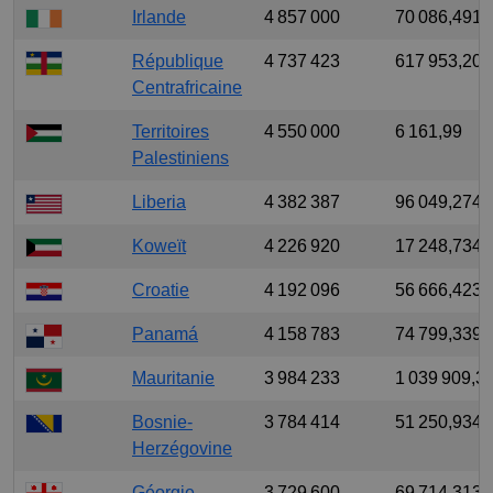
Irlande
4 857 000
70 086,491
République
4 737 423
617 953,207
Centrafricaine
Territoires
4 550 000
6 161,99
Palestiniens
Liberia
4 382 387
96 049,274
Koweït
4 226 920
17 248,734
Croatie
4 192 096
56 666,423
Panamá
4 158 783
74 799,339
Mauritanie
3 984 233
1 039 909,3
Bosnie-
3 784 414
51 250,934
Herzégovine
Géorgie
3 729 600
69 714,313