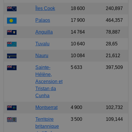
Îles Cook
18 600
240,897
Palaos
17 900
464,357
Anguilla
14 764
78,887
Tuvalu
10 640
28,65
Nauru
10 084
21,612
Sainte-
5 633
397,509
Hélène,
Ascension et
Tristan da
Cunha
Montserrat
4 900
102,732
Territoire
3 500
109,144
britannique