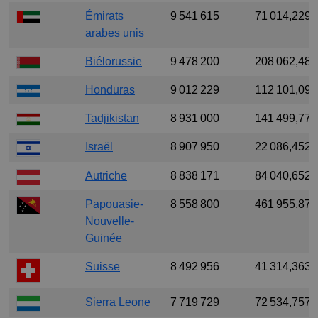
Émirats
9 541 615
71 014,229
arabes unis
Biélorussie
9 478 200
208 062,485
Honduras
9 012 229
112 101,098
Tadjikistan
8 931 000
141 499,77
Israël
8 907 950
22 086,452
Autriche
8 838 171
84 040,652
Papouasie-
8 558 800
461 955,875
Nouvelle-
Guinée
Suisse
8 492 956
41 314,363
Sierra Leone
7 719 729
72 534,757