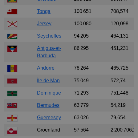
Tonga
100 651
708,574
Jersey
100 080
120,098
Seychelles
94 205
464,131
Antigua-et-
86 295
451,231
Barbuda
Andorre
78 264
465,725
Île de Man
75 049
572,74
Dominique
71 293
751,448
Bermudes
63 779
54,219
Guernesey
63 026
79,654
Groenland
57 564
2 200 706,1