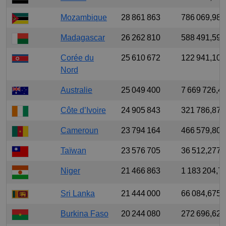
Mozambique
28 861 863
786 069,988
Madagascar
26 262 810
588 491,599
Corée du
25 610 672
122 941,106
Nord
Australie
25 049 400
7 669 726,4
Côte d’Ivoire
24 905 843
321 786,874
Cameroun
23 794 164
466 579,808
Taïwan
23 576 705
36 512,277
Niger
21 466 863
1 183 204,7
Sri Lanka
21 444 000
66 084,675
Burkina Faso
20 244 080
272 696,628