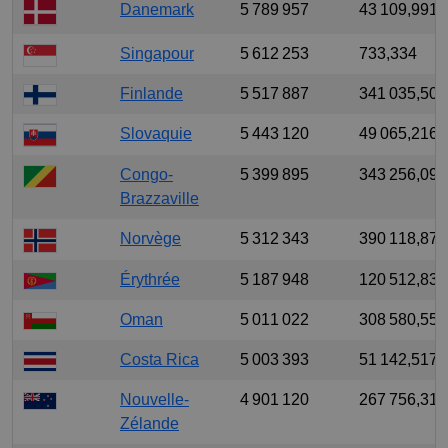
Danemark
5 789 957
43 109,991
Singapour
5 612 253
733,334
Finlande
5 517 887
341 035,501
Slovaquie
5 443 120
49 065,216
Congo-
5 399 895
343 256,09
Brazzaville
Norvège
5 312 343
390 118,877
Érythrée
5 187 948
120 512,838
Oman
5 011 022
308 580,553
Costa Rica
5 003 393
51 142,517
Nouvelle-
4 901 120
267 756,31
Zélande