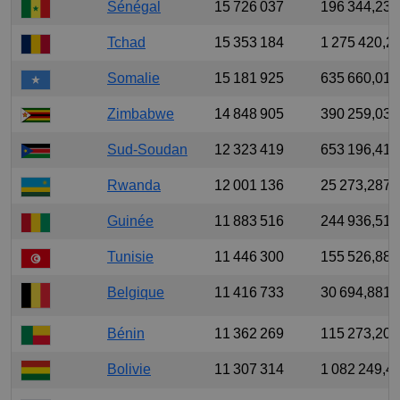
Sénégal
15 726 037
196 344,239
Tchad
15 353 184
1 275 420,2
Somalie
15 181 925
635 660,017
Zimbabwe
14 848 905
390 259,036
Sud-Soudan
12 323 419
653 196,419
Rwanda
12 001 136
25 273,287
Guinée
11 883 516
244 936,514
Tunisie
11 446 300
155 526,882
Belgique
11 416 733
30 694,881
Bénin
11 362 269
115 273,204
Bolivie
11 307 314
1 082 249,4