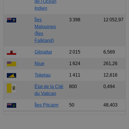
de l'Océan
Indien
Îles
3 398
12 052,97
Malouines
(Îles
Falkland)
Gibraltar
2 015
6,569
Niue
1 624
261,26
Tokelau
1 411
12,616
État de la Cité
800
0,494
du Vatican
Îles Pitcairn
50
48,403