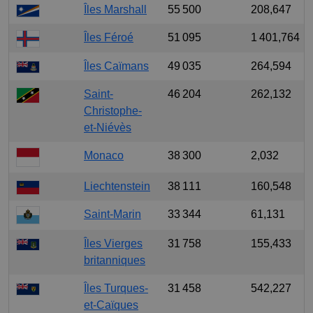
Îles Marshall
55 500
208,647
Îles Féroé
51 095
1 401,764
Îles Caïmans
49 035
264,594
Saint-
46 204
262,132
Christophe-
et-Niévès
Monaco
38 300
2,032
Liechtenstein
38 111
160,548
Saint-Marin
33 344
61,131
Îles Vierges
31 758
155,433
britanniques
Îles Turques-
31 458
542,227
et-Caïques