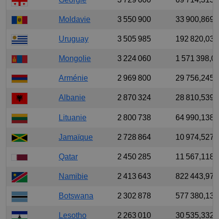
Moldavie
3 550 900
33 900,869
Uruguay
3 505 985
192 820,035
Mongolie
3 224 060
1 571 398,0
Arménie
2 969 800
29 756,245
Albanie
2 870 324
28 810,539
Lituanie
2 800 738
64 990,138
Jamaïque
2 728 864
10 974,527
Qatar
2 450 285
11 567,118
Namibie
2 413 643
822 443,974
Botswana
2 302 878
577 380,132
Lesotho
2 263 010
30 535,332