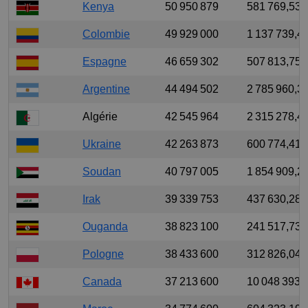
Kenya
50 950 879
581 769,538
Colombie
49 929 000
1 137 739,4
Espagne
46 659 302
507 813,755
Argentine
44 494 502
2 785 960,3
Algérie
42 545 964
2 315 278,4
Ukraine
42 263 873
600 774,415
Soudan
40 797 005
1 854 909,2
Irak
39 339 753
437 630,282
Ouganda
38 823 100
241 517,739
Pologne
38 433 600
312 826,045
Canada
37 213 600
10 048 393,