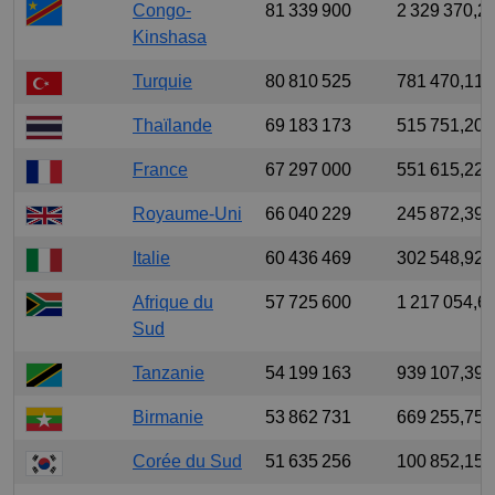
Congo-
81 339 900
2 329 370,2
Kinshasa
Turquie
80 810 525
781 470,117
Thaïlande
69 183 173
515 751,209
France
67 297 000
551 615,226
Royaume-Uni
66 040 229
245 872,395
Italie
60 436 469
302 548,924
Afrique du
57 725 600
1 217 054,6
Sud
Tanzanie
54 199 163
939 107,395
Birmanie
53 862 731
669 255,757
Corée du Sud
51 635 256
100 852,15