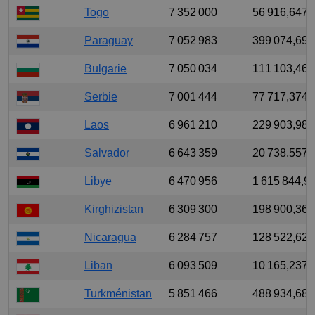
Togo
7 352 000
56 916,647
Paraguay
7 052 983
399 074,691
Bulgarie
7 050 034
111 103,464
Serbie
7 001 444
77 717,374
Laos
6 961 210
229 903,98
Salvador
6 643 359
20 738,557
Libye
6 470 956
1 615 844,9
Kirghizistan
6 309 300
198 900,369
Nicaragua
6 284 757
128 522,625
Liban
6 093 509
10 165,237
Turkménistan
5 851 466
488 934,685