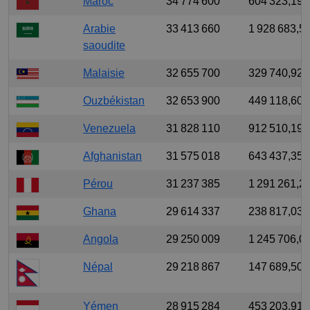
Maroc
34 774 600
604 323,199
Arabie
33 413 660
1 928 683,5
saoudite
Malaisie
32 655 700
329 740,922
Ouzbékistan
32 653 900
449 118,606
Venezuela
31 828 110
912 510,191
Afghanistan
31 575 018
643 437,356
Pérou
31 237 385
1 291 261,2
Ghana
29 614 337
238 817,039
Angola
29 250 009
1 245 706,0
Népal
29 218 867
147 689,502
Yémen
28 915 284
453 203,913