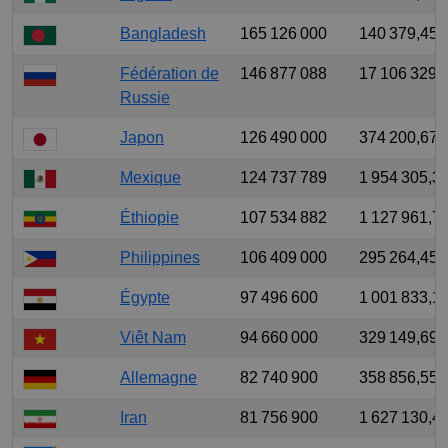
Bangladesh
165 126 000
140 379,457
Fédération de
146 877 088
17 106 329,
Russie
Japon
126 490 000
374 200,672
Mexique
124 737 789
1 954 305,3
Éthiopie
107 534 882
1 127 961,7
Philippines
106 409 000
295 264,455
Égypte
97 496 600
1 001 833,1
Viêt Nam
94 660 000
329 149,698
Allemagne
82 740 900
358 856,552
Iran
81 756 900
1 627 130,4