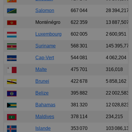
Salomon
667 044
28 394,217
Monténégro
622 359
13 887,507
Luxembourg
602 005
2 600,951
Suriname
568 301
145 395,775
Cap-Vert
544 081
4 062,204
Malte
475 701
316,018
Brunei
422 678
5 858,162
Belize
395 882
22 002,583
Bahamas
381 320
12 028,823
Maldives
378 114
234,215
Islande
353 070
103 086,137