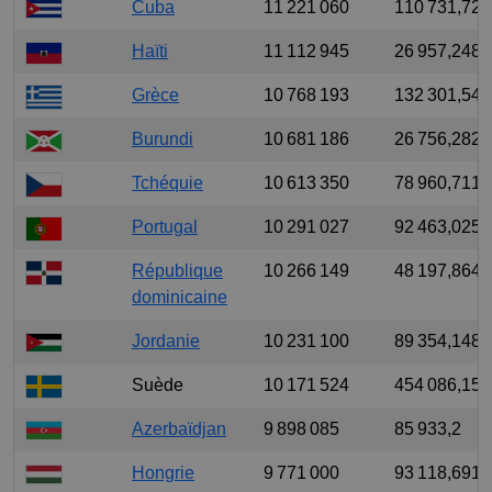
Cuba
11 221 060
110 731,72
Haïti
11 112 945
26 957,248
Grèce
10 768 193
132 301,549
Burundi
10 681 186
26 756,282
Tchéquie
10 613 350
78 960,711
Portugal
10 291 027
92 463,025
République
10 266 149
48 197,864
dominicaine
Jordanie
10 231 100
89 354,148
Suède
10 171 524
454 086,159
Azerbaïdjan
9 898 085
85 933,2
Hongrie
9 771 000
93 118,691