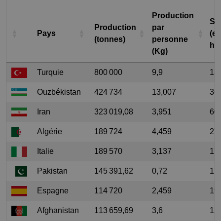
Production
Su
Production
par
Pays
(e
(tonnes)
personne
he
(Kg)
Turquie
800 000
9,9
13
Ouzbékistan
424 734
13,007
36
Iran
323 019,08
3,951
60
Algérie
189 724
4,459
27
Italie
189 570
3,137
17
Pakistan
145 391,62
0,72
17
Espagne
114 720
2,459
19
Afghanistan
113 659,69
3,6
15