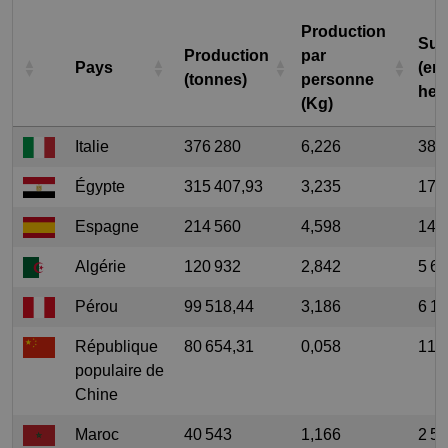
Production
Sup
Production
par
Pays
(en
(tonnes)
personne
hec
(Kg)
Italie
376 280
6,226
38 
Égypte
315 407,93
3,235
17 
Espagne
214 560
4,598
14 
Algérie
120 932
2,842
5 6
Pérou
99 518,44
3,186
6 1
République
80 654,31
0,058
11 
populaire de
Chine
Maroc
40 543
1,166
2 5