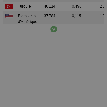
Turquie
40 114
0,496
2 8
États-Unis
37 784
0,115
1 9
d'Amérique
Argentine
35 574,73
0,8
1 7
Tunisie
28 000
2,446
3 9
France
27 080
0,402
4 7
Iran
17 700,34
0,216
954
Chili
11 724,57
0,667
1 5
Grèce
7 890
0,733
610
Ouzbékistan
3 851,3
0,118
117
Mexique
3 258,8
0,026
247