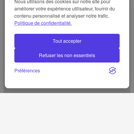
Nous utilisons des cookies sur notre site pour
Finlande
0
0
0
améliorer votre expérience utilisateur, fournir du
contenu personnalisé et analyser notre trafic.
Arabie
0
0
0
Politique de confidentialité.
saoudite
Slovaquie
0
0
0
Tout accepter
Danemark
0
0
0
Refuser les non essentiels
Estonie
0
0
0
Préférences
Production mondiale d'artichauts par pays