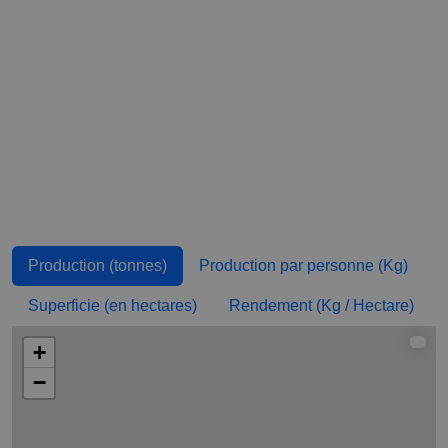
Syrie
2 840
0,155
127
Israël
2 484
0,279
477
Malte
1 510
3,174
169
Chypre
1 050
1,228
50
Roumanie
707,64
0,036
55
Bulgarie
650
0,092
280
Liban
637,06
0,105
97
Production (tonnes)
Production par personne (Kg)
Kazakhstan
636,33
0,035
35
Superficie (en hectares)
Rendement (Kg / Hectare)
Zimbabwe
303,99
0,02
24
+
Lituanie
110
0,039
11
−
Pologne
100
0,003
0
Hongrie
70
0,007
10