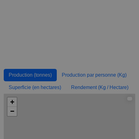
Irak
4 677
0,119
709
Égypte
310,72
0,003
45
Barbade
109,19
0,381
139
Roumanie
0
0
0
Production mondiale de haricots verts par pays
Production (tonnes)
Production par personne (Kg)
Superficie (en hectares)
Rendement (Kg / Hectare)
+
−