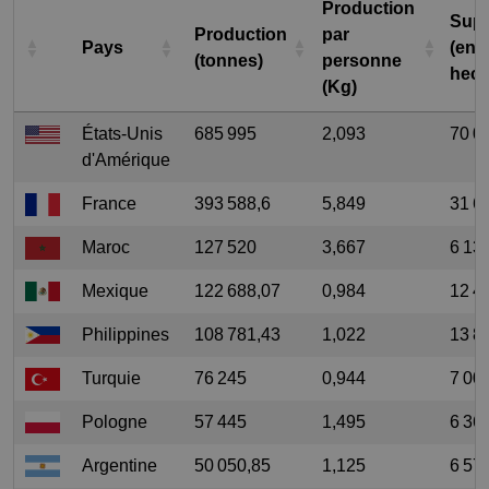
Production
Supe
Production
par
Pays
(en
(tonnes)
personne
hect
(Kg)
États-Unis
685 995
2,093
70 0
d'Amérique
France
393 588,6
5,849
31 6
Maroc
127 520
3,667
6 13
Mexique
122 688,07
0,984
12 4
Philippines
108 781,43
1,022
13 8
Turquie
76 245
0,944
7 00
Pologne
57 445
1,495
6 36
Argentine
50 050,85
1,125
6 57