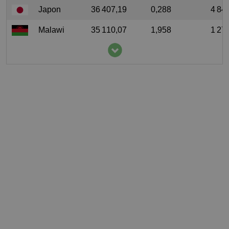
Japon
36 407,19
0,288
4 84
Malawi
35 110,07
1,958
1 27
Pérou
27 232,23
0,872
9 30
Taïwan
9 914
0,42
876
République
9 914
0,007
876
populaire
de Chine
Jordanie
8 534,62
0,834
315
Venezuela
6 079,29
0,191
506
Jamaïque
5 327
1,952
609
Côte
4 846,29
0,195
1 51
d’Ivoire