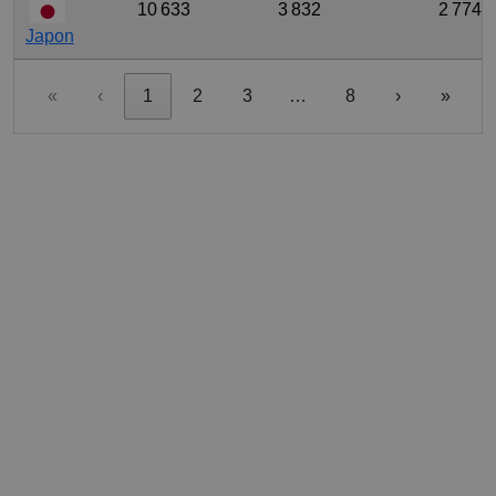
10 633
3 832
2 774,
Japon
«
‹
1
2
3
…
8
›
»