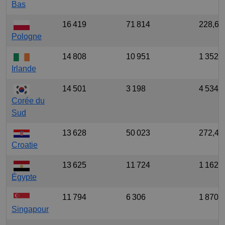
Bas
16 419
71 814
228,63
Pologne
14 808
10 951
1 352,
Irlande
14 501
3 198
4 534,
Corée du
Sud
13 628
50 023
272,43
Croatie
13 625
11 724
1 162,
Égypte
11 794
6 306
1 870,
Singapour