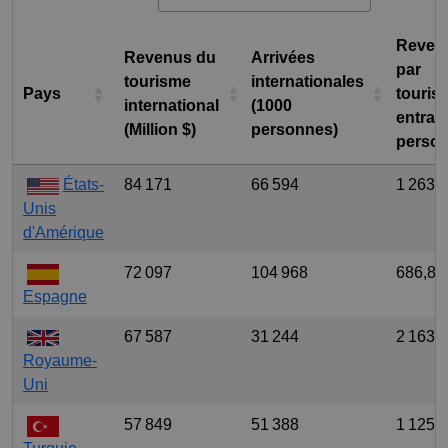
Reven
Revenus du
Arrivées
par
tourisme
internationales
Pays
tourist
international
(1000
entrant
(Million $)
personnes)
person
États-
84 171
66 594
1 263,
Unis
d'Amérique
72 097
104 968
686,84
Espagne
67 587
31 244
2 163,
Royaume-
Uni
57 849
51 388
1 125,