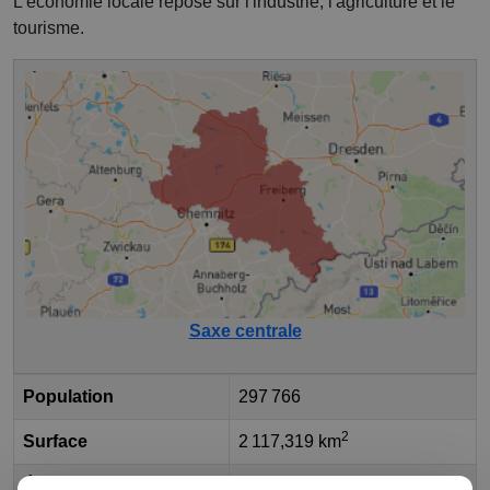
L'économie locale repose sur l'industrie, l'agriculture et le
tourisme.
Saxe centrale
Population
297 766
2
Surface
2 117,319 km
État fédéral
Saxe