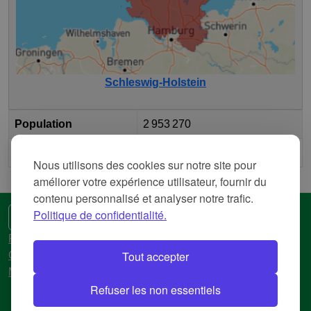
Schleswig-Holstein
Population
2 953 270
2
Surface
15 732,426 km
Nous utilisons des cookies sur notre site pour
améliorer votre expérience utilisateur, fournir du
contenu personnalisé et analyser notre trafic.
Politique de confidentialité.
🌍 Une autre langue
Politique de confidentialité
Tout accepter
Conditions d'utilisation
Mentions légales
Refuser les non essentiels
© 2018-2026 AtlasBig.com