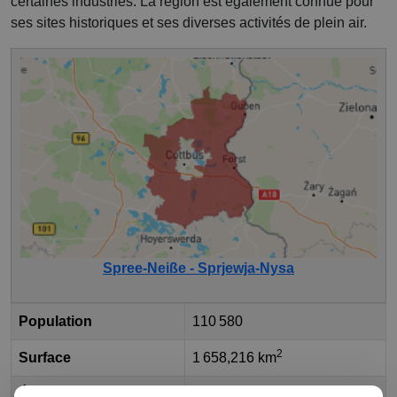
certaines industries. La région est également connue pour
ses sites historiques et ses diverses activités de plein air.
Spree-Neiße - Sprjewja-Nysa
Population
110 580
2
Surface
1 658,216 km
État fédéral
Brandebourg