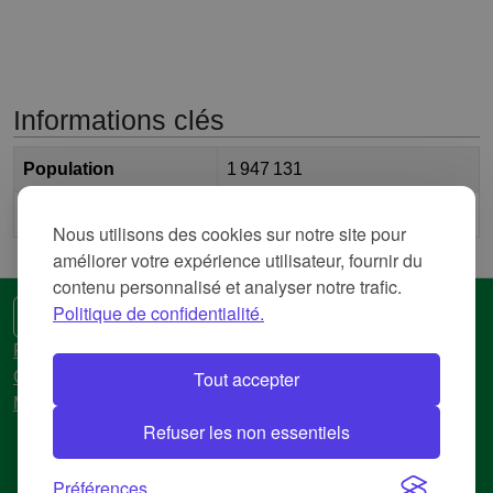
Informations clés
Population
1 947 131
2
Surface
15 098,349 km
Nous utilisons des cookies sur notre site pour
améliorer votre expérience utilisateur, fournir du
contenu personnalisé et analyser notre trafic.
Politique de confidentialité.
🌍 Une autre langue
Politique de confidentialité
Tout accepter
Conditions d'utilisation
Mentions légales
Refuser les non essentiels
© 2018-2026 AtlasBig.com
Préférences