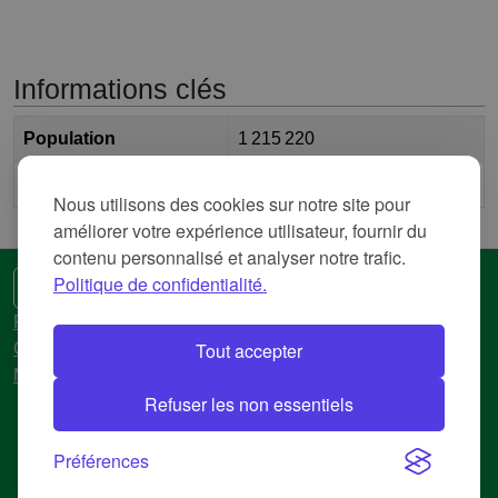
Informations clés
Population
1 215 220
2
Surface
7 925,771 km
Nous utilisons des cookies sur notre site pour
améliorer votre expérience utilisateur, fournir du
contenu personnalisé et analyser notre trafic.
Politique de confidentialité.
🌍 Une autre langue
Politique de confidentialité
Tout accepter
Conditions d'utilisation
Mentions légales
Refuser les non essentiels
© 2018-2026 AtlasBig.com
Préférences